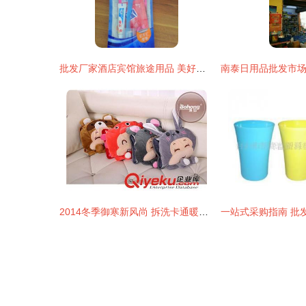
批发厂家酒店宾馆旅途用品 美好旅途有偿洗漱用品布丁4件套日用品批发
2014冬季御寒新风尚 拆洗卡通暖手宝与双插手防爆热水袋产品解析