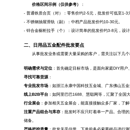
价格区间示例（仅供参考）
：
- 普通铁质合页（对）：零售价约2-5元，批发价可低至1-3
- 不锈钢抽屉滑轨（副）：中档产品批发价约10-30元。
- 锌合金橱柜拉手（个）：设计简单的批发价约3-8元，设
二、日用品五金配件批发要点
从事批发业务或需要大量采购的客户，需关注以下几个
明确需求与定位
：首先确定目标市场，是面向家庭DIY用
寻找可靠货源
：
专业批发市场
：如浙江永康中国科技五金城、广东佛山五金
线上B2B平台
：如阿里巴巴1688、慧聪网等，汇聚了全
行业展会
：参加相关五金展会，能直接接触众多厂家，了解
注重产品组合与库存
：批发时不应只盯着单一产品。合理的
储备。
严格把控质量
：批发关乎信誉。下单前务必索要样品进行测